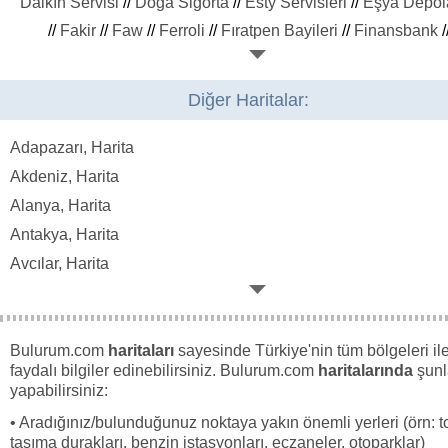
Daikın Servisi
//
Doğa Sigorta
//
Esty Servisleri
//
Eşya Depo
//
Fakir
//
Faw
//
Ferroli
//
Fıratpen Bayileri
//
Finansbank
/
Fotoselli Kapı
//
Futbol Okulu
//
Grundig
//
Hp Bilgisayar
//
Ik
Immergas
//
Kadınlar Hamamı
//
Kalekim
//
Kalıcı Makyaj
//
K
Diğer Haritalar:
//
Kick Boks
//
Kumho Lastik Bayileri
//
Mng Kargo Şubeler
Oralgaz Bayileri
//
Ovacık Su Bayileri
//
Paşabahçe Mağazala
Adapazarı, Harita
Pimapen Bayileri
//
Profilo Bayileri
//
Pürsu Bayiler
//
Ramze
Akdeniz, Harita
Regal
//
Sabri Özel Mağazaları
//
Shell İstasyonları
//
Starbu
Alanya, Harita
Şubeleri
//
Stor Perde Yıkama
//
Tacirler Yatırım Şubeleri
//
Antakya, Harita
Mağazaları
//
Unico Sigorta
//
Vodafone
//
Volkswagen Yed
Avcılar, Harita
Parça
//
Yüksel Seramik Bayileri
//
Bağcılar, Harita
Bağlar, Harita
Bahçelievler, Harita
Bulurum.com
haritaları
sayesinde Türkiye'nin tüm bölgeleri ile 
faydalı bilgiler edinebilirsiniz. Bulurum.com
haritalarında
şunl
Bakırköy, Harita
yapabilirsiniz:
Beşiktaş, Harita
• Aradığınız/bulunduğunuz noktaya yakın önemli yerleri (örn: t
Bornova, Harita
taşıma durakları, benzin istasyonları, eczaneler, otoparklar)