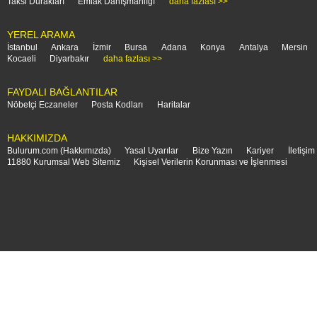
Taksi Durakları
Emlak Danışmanlığı
daha fazlası >>
YEREL ARAMA
İstanbul
Ankara
İzmir
Bursa
Adana
Konya
Antalya
Mersin
Kocaeli
Diyarbakır
daha fazlası >>
FAYDALI BAĞLANTILAR
Nöbetçi Eczaneler
Posta Kodları
Haritalar
HAKKIMIZDA
Bulurum.com (Hakkımızda)
Yasal Uyarılar
Bize Yazın
Kariyer
İletişim
11880 Kurumsal Web Sitemiz
Kişisel Verilerin Korunması ve İşlenmesi