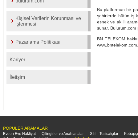
bulurum.com
Bu platformun bir pa
şehirlerde bütün iş 
Kişisel Verilerin Korunması ve
esnek ve akıllı arama
İşlenmesi
sunar. Bulurum.com pro
BN TELEKOM hakkında
Pazarlama Politikası
www.bntelekom.com.
Kariyer
İletişim
POPÜLER ARAMALAR
Evden Eve Nakliyat
Çilingirler ve Anahtarcılar
Sıhhi Tesisatçılar
Kebapçı