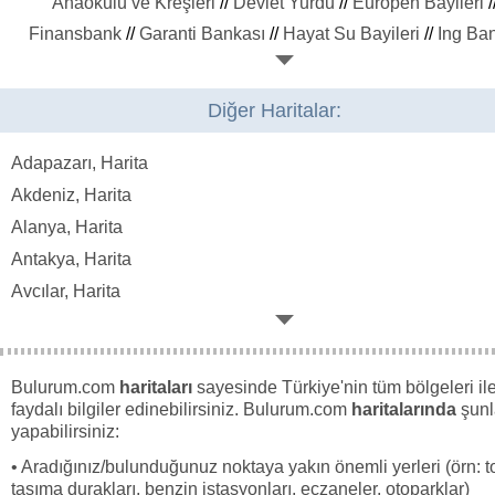
Anaokulu ve Kreşleri
//
Devlet Yurdu
//
Europen Bayileri
/
Finansbank
//
Garanti Bankası
//
Hayat Su Bayileri
//
Ing Ba
İnoksan
//
Kablo Tv Bayileri
//
Karaca Home
//
Kilim Mobily
Küpeşte Firmaları
//
Likidgaz Bayileri
//
Magnum Bayileri
//
M
Diğer Haritalar:
Jeans Mağazaları
//
Merinos Bayileri
//
Mogaz Bayileri
//
Ne
Sigorta Acenteleri
//
Opet
//
Organik Yumurta Üreticileri
//
Öz
Adapazarı, Harita
Yurt
//
Özsüt
//
Peugeot
//
Pınar Su Bayileri
//
Piyano Kursu
Akdeniz, Harita
Pronet Alarm Sistemleri
//
Rexona Bayileri
//
Sabri Özel
Alanya, Harita
Mağazaları
//
Simit Sarayı Şubeleri
//
Skytech
//
Standox Bo
Antakya, Harita
Stor Perde Yıkama
//
Şanzıman Tamiri
//
Şırlan Su Bayiler
//
Avcılar, Harita
Telekom
//
Ucz Market Şubeleri
//
Unipro Bayileri
//
Yataş Bay
Bağcılar, Harita
//
Yufkacı
//
Zavoli Otogaz Sistemleri
//
Bağlar, Harita
Bahçelievler, Harita
Bulurum.com
haritaları
sayesinde Türkiye'nin tüm bölgeleri ile 
faydalı bilgiler edinebilirsiniz. Bulurum.com
haritalarında
şunl
Bakırköy, Harita
yapabilirsiniz:
Beşiktaş, Harita
• Aradığınız/bulunduğunuz noktaya yakın önemli yerleri (örn: t
Bornova, Harita
taşıma durakları, benzin istasyonları, eczaneler, otoparklar)