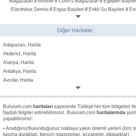
Mağazaları
//
Brother
//
Colin's Mağazaları
//
Egepen Bayiler
Electrolux Servisi
//
Ergaz Bayileri
//
Erikli Su Bayileri
//
Es
Mağazaları
//
Ets Tur Acenteleri
//
Fenerium Mağazaları
//
H
Store
//
Honda Bayileri
//
Hsbc Bank Şubeleri
//
Isuzu
//
İsm
Diğer Haritalar:
Karel
//
Kekemelik Tedavisi
//
Kelebek Mobilya
//
Kiğılı
Mağazaları
//
Kom Mayo Mağazaları
//
Kuveyt Türk Bankas
Adapazarı, Harita
Küpeşte Firmaları
//
Kütahya Porselen Bayileri
//
Kvk
//
Lg
//
L
Akdeniz, Harita
Big Mağazaları
//
Mondi Mağazaları
//
Nokia
//
Özel Anaokul
Alanya, Harita
Kreşler
//
Pimapen Bayileri
//
Pirelli Bayileri
//
Royal Halı
/
Antakya, Harita
Ssangyong
//
Stor Perde Yıkama
//
Turkcell
//
Vestel Servis
Avcılar, Harita
Web Tasarım Hizmeti
//
Winsa Bayileri
//
Yük Asansörü
//
Z
Bağcılar, Harita
Triko Mağazaları
//
Bağlar, Harita
Bahçelievler, Harita
Bulurum.com
haritaları
sayesinde Türkiye'nin tüm bölgeleri ile 
faydalı bilgiler edinebilirsiniz. Bulurum.com
haritalarında
şunl
Bakırköy, Harita
yapabilirsiniz:
Beşiktaş, Harita
• Aradığınız/bulunduğunuz noktaya yakın önemli yerleri (örn: t
Bornova, Harita
taşıma durakları, benzin istasyonları, eczaneler, otoparklar)