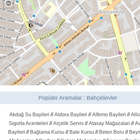
Popüler Aramalar : Bahçelievler
Akdağ Su Bayileri
//
Aldora Bayileri
//
Alfemo Bayileri
//
Alli
Sigorta Acenteleri
//
Arçelik Servis
//
Atasay Mağazaları
//
A
Bayileri
//
Bağlama Kursu
//
Bale Kursu
//
Beton Boru
//
Bey