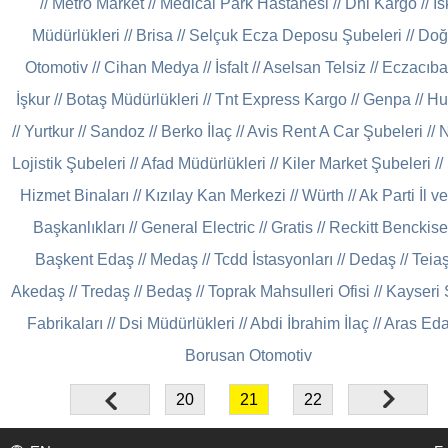
//
Metro Market
//
Medical Park Hastanesi
//
Dhl Kargo
//
İs
Müdürlükleri
//
Brisa
//
Selçuk Ecza Deposu Şubeleri
//
Doğ
Otomotiv
//
Cihan Medya
//
İsfalt
//
Aselsan Telsiz
//
Eczacıba
İşkur
//
Botaş Müdürlükleri
//
Tnt Express Kargo
//
Genpa
//
Hu
//
Yurtkur
//
Sandoz
//
Berko İlaç
//
Avis Rent A Car Şubeleri
//
N
Lojistik Şubeleri
//
Afad Müdürlükleri
//
Kiler Market Şubeleri
//
Hizmet Binaları
//
Kızılay Kan Merkezi
//
Würth
//
Ak Parti İl ve
Başkanlıkları
//
General Electric
//
Gratis
//
Reckitt Benckise
Başkent Edaş
//
Medaş
//
Tcdd İstasyonları
//
Dedaş
//
Teia
Akedaş
//
Tredaş
//
Bedaş
//
Toprak Mahsulleri Ofisi
//
Kayseri 
Fabrikaları
//
Dsi Müdürlükleri
//
Abdi İbrahim İlaç
//
Aras Ed
Borusan Otomotiv
20
21
22