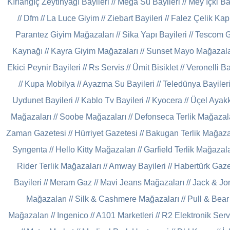
Kırlangıç Zeytinyağı Bayileri
//
Mega Su Bayileri
//
Mey İçki Ba
//
Dfm
//
La Luce Giyim
//
Ziebart Bayileri
//
Falez Çelik Kap
Parantez Giyim Mağazaları
//
Sika Yapı Bayileri
//
Tescom 
Kaynağı
//
Kayra Giyim Mağazaları
//
Sunset Mayo Mağazala
Ekici Peynir Bayileri
//
Rs Servis
//
Ümit Bisiklet
//
Veronelli Ba
//
Kupa Mobilya
//
Ayazma Su Bayileri
//
Teledünya Bayiler
Uydunet Bayileri
//
Kablo Tv Bayileri
//
Kyocera
//
Üçel Ayak
Mağazaları
//
Soobe Mağazaları
//
Defonseca Terlik Mağazal
Zaman Gazetesi
//
Hürriyet Gazetesi
//
Bakugan Terlik Mağaza
Syngenta
//
Hello Kitty Mağazaları
//
Garfield Terlik Mağazala
Rider Terlik Mağazaları
//
Amway Bayileri
//
Habertürk Gaz
Bayileri
//
Meram Gaz
//
Mavi Jeans Mağazaları
//
Jack & Jo
Mağazaları
//
Silk & Cashmere Mağazaları
//
Pull & Bear
Mağazaları
//
Ingenico
//
A101 Marketleri
//
R2 Elektronik Servi