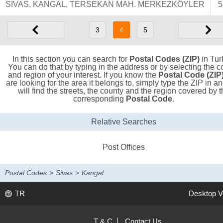
SIVAS, KANGAL, TERSEKAN MAH. MERKEZKÖYLER
5
3
4
5
In this section you can search for
Postal Codes (ZIP)
in Tur
You can do that by typing in the address or by selecting the c
and region of your interest. If you know the
Postal Code (ZIP
are looking for the area it belongs to, simply type the ZIP in a
will find the streets, the county and the region covered by t
corresponding
Postal Code
.
Relative Searches
Post Offices
Postal Codes
>
Sivas
>
Kangal
TR
Desktop V
T & C
Contact Us