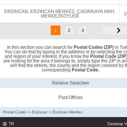
ERZINCAN, ERZINCAN MERKEZ, ÇADIRKAYA MAH.
2
MERKEZKÖYLER
1
2
3
In this section you can search for
Postal Codes (ZIP)
in Tur
You can do that by typing in the address or by selecting the c
and region of your interest. If you know the
Postal Code (ZIP
are looking for the area it belongs to, simply type the ZIP in a
will find the streets, the county and the region covered by t
corresponding
Postal Code
.
Relative Searches
Post Offices
Postal Codes
>
Erzincan
>
Erzincan Merkez
TR
Desktop V