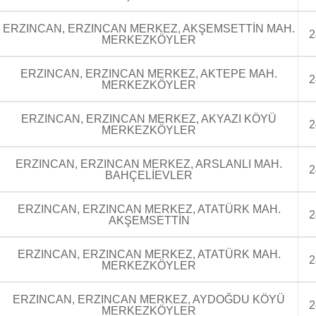
ERZINCAN, ERZINCAN MERKEZ, AKŞEMSETTİN MAH.
2
MERKEZKÖYLER
ERZINCAN, ERZINCAN MERKEZ, AKTEPE MAH.
2
MERKEZKÖYLER
ERZINCAN, ERZINCAN MERKEZ, AKYAZI KÖYÜ
2
MERKEZKÖYLER
ERZINCAN, ERZINCAN MERKEZ, ARSLANLI MAH.
2
BAHÇELİEVLER
ERZINCAN, ERZINCAN MERKEZ, ATATÜRK MAH.
2
AKŞEMSETTİN
ERZINCAN, ERZINCAN MERKEZ, ATATÜRK MAH.
2
MERKEZKÖYLER
ERZINCAN, ERZINCAN MERKEZ, AYDOĞDU KÖYÜ
2
MERKEZKÖYLER