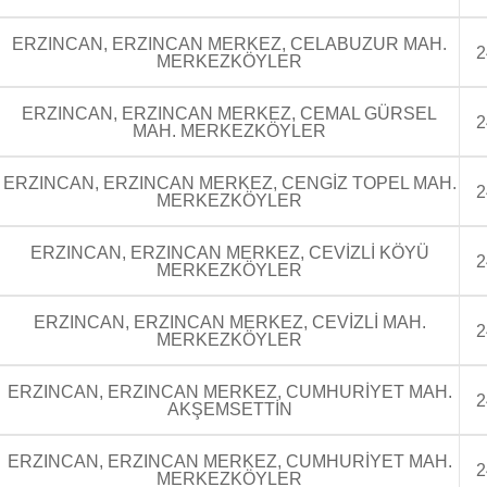
ERZINCAN, ERZINCAN MERKEZ, CELABUZUR MAH.
2
MERKEZKÖYLER
ERZINCAN, ERZINCAN MERKEZ, CEMAL GÜRSEL
2
MAH. MERKEZKÖYLER
ERZINCAN, ERZINCAN MERKEZ, CENGİZ TOPEL MAH.
2
MERKEZKÖYLER
ERZINCAN, ERZINCAN MERKEZ, CEVİZLİ KÖYÜ
2
MERKEZKÖYLER
ERZINCAN, ERZINCAN MERKEZ, CEVİZLİ MAH.
2
MERKEZKÖYLER
ERZINCAN, ERZINCAN MERKEZ, CUMHURİYET MAH.
2
AKŞEMSETTİN
ERZINCAN, ERZINCAN MERKEZ, CUMHURİYET MAH.
2
MERKEZKÖYLER