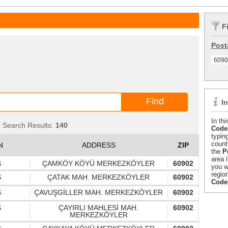
F
Post
6090
I
In th
Search Results:
140
Codes
typin
count
N
ADDRESS
ZIP
the
P
area 
S
ÇAMKÖY KÖYÜ MERKEZKÖYLER
60902
you w
regio
S
ÇATAK MAH. MERKEZKÖYLER
60902
Code
S
ÇAVUŞGİLLER MAH. MERKEZKÖYLER
60902
S
ÇAYIRLI MAHLESİ MAH.
60902
MERKEZKÖYLER