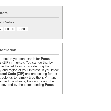
ilters
al Codes
2
60900
60300
nformation
is section you can search for
Postal
 (ZIP)
in Turkey. You can do that by
g in the address or by selecting the
y and region of your interest. If you know
ostal Code (ZIP)
and are looking for the
it belongs to, simply type the ZIP in and
ill find the streets, the county and the
n covered by the corresponding
Postal
.