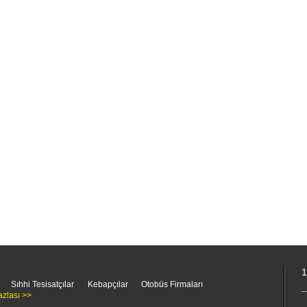
1
Sıhhi Tesisatçılar
Kebapçılar
Otobüs Firmaları
azlası >>