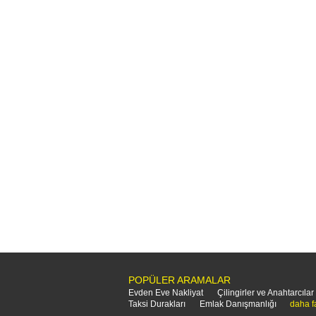
POPÜLER ARAMALAR
Evden Eve Nakliyat
Çilingirler ve Anahtarcılar
Taksi Durakları
Emlak Danışmanlığı
daha f