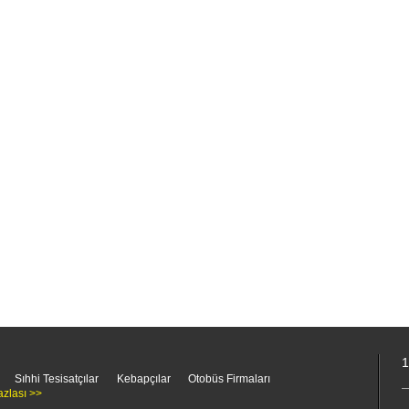
1
Sıhhi Tesisatçılar
Kebapçılar
Otobüs Firmaları
azlası >>