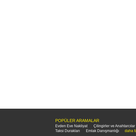
POPÜLER ARAMALAR
Evden Eve Nakliyat
Çilingirler ve Anahtarcılar
Taksi Durakları
Emlak Danışmanlığı
daha f