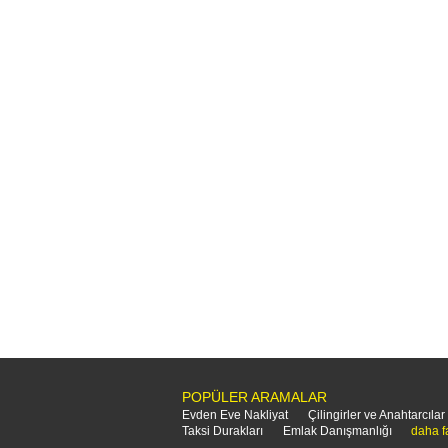
POPÜLER ARAMALAR
Evden Eve Nakliyat
Çilingirler ve Anahtarcılar
Taksi Durakları
Emlak Danışmanlığı
daha f