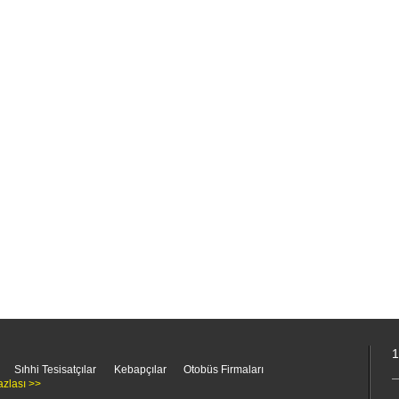
1
Sıhhi Tesisatçılar
Kebapçılar
Otobüs Firmaları
azlası >>