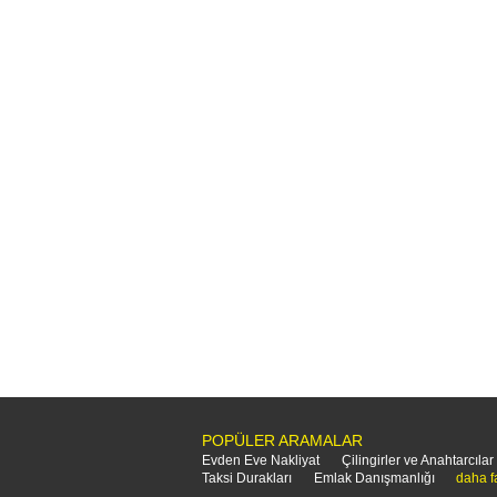
POPÜLER ARAMALAR
Evden Eve Nakliyat
Çilingirler ve Anahtarcılar
Taksi Durakları
Emlak Danışmanlığı
daha f