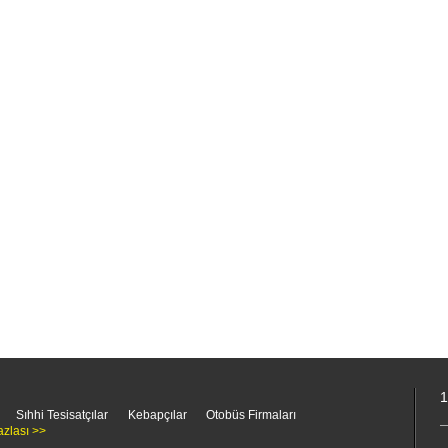
1
Sıhhi Tesisatçılar
Kebapçılar
Otobüs Firmaları
azlası >>