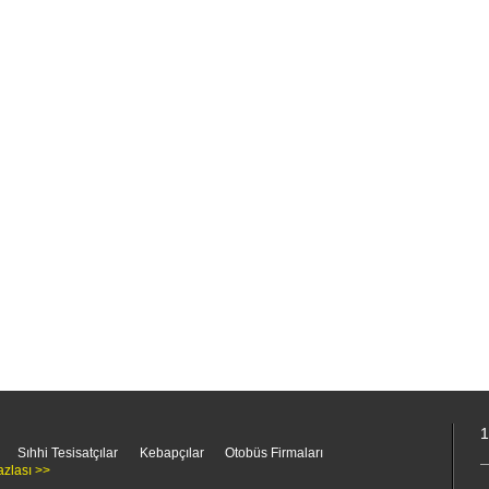
1
Sıhhi Tesisatçılar
Kebapçılar
Otobüs Firmaları
azlası >>