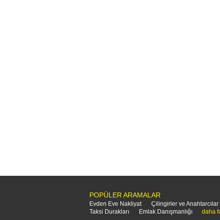
POPÜLER ARAMALAR
Evden Eve Nakliyat
Çilingirler ve Anahtarcılar
Taksi Durakları
Emlak Danışmanlığı
daha f