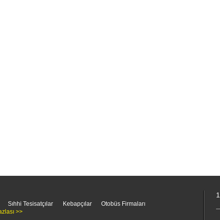
1
Sıhhi Tesisatçılar
Kebapçılar
Otobüs Firmaları
azlası >>