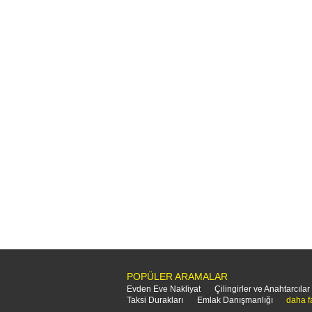
POPÜLER ARAMALAR
Evden Eve Nakliyat
Çilingirler ve Anahtarcılar
Taksi Durakları
Emlak Danışmanlığı
daha f