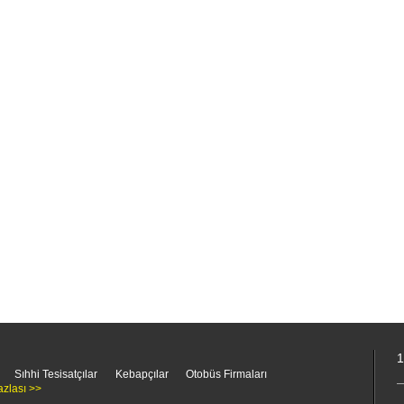
1
Sıhhi Tesisatçılar
Kebapçılar
Otobüs Firmaları
azlası >>