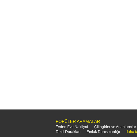
POPÜLER ARAMALAR
Evden Eve Nakliyat
Çilingirler ve Anahtarcılar
Taksi Durakları
Emlak Danışmanlığı
daha f